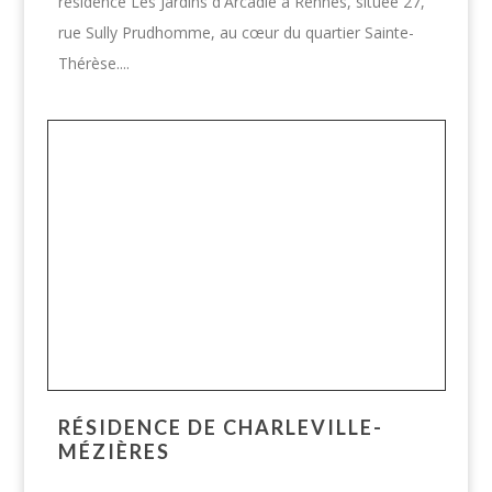
résidence Les Jardins d'Arcadie à Rennes, située 27,
rue Sully Prudhomme, au cœur du quartier Sainte-
Thérèse....
RÉSIDENCE DE CHARLEVILLE-
MÉZIÈRES